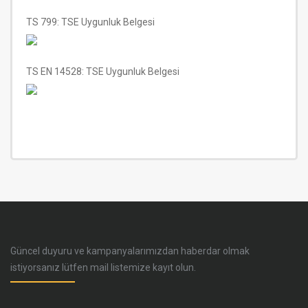
TS 799: TSE Uygunluk Belgesi
TS EN 14528: TSE Uygunluk Belgesi
Güncel duyuru ve kampanyalarımızdan haberdar olmak
istiyorsanız lütfen mail listemize kayıt olun.