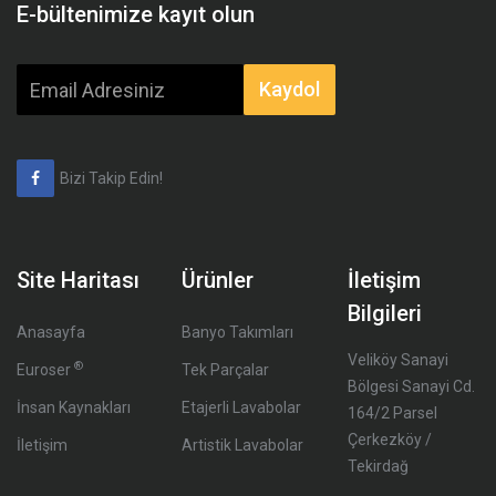
E-bültenimize kayıt olun
Email
Kaydol
address
Bizi Takip Edin!
Site Haritası
Ürünler
İletişim
Bilgileri
Anasayfa
Banyo Takımları
Veliköy Sanayi
®
Euroser
Tek Parçalar
Bölgesi Sanayi Cd.
İnsan Kaynakları
Etajerli Lavabolar
164/2 Parsel
Çerkezköy /
İletişim
Artistik Lavabolar
Tekirdağ